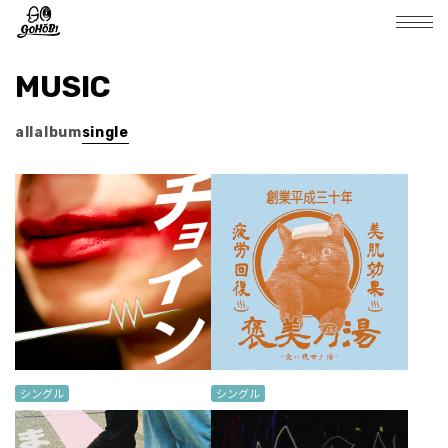
MUSIC
all
album
single
シングル
シングル
温泉へゆこう
チョイーン