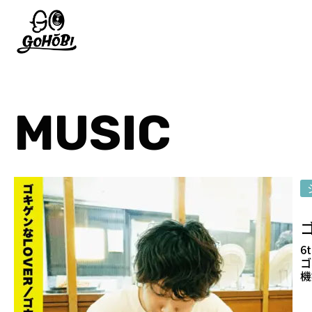
MUSIC
6t
ゴ
機