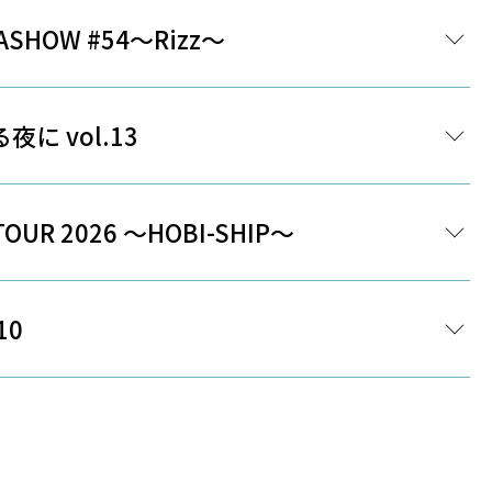
ASHOW #54～Rizz～
夜に vol.13
UR 2026 ～HOBI-SHIP〜
10