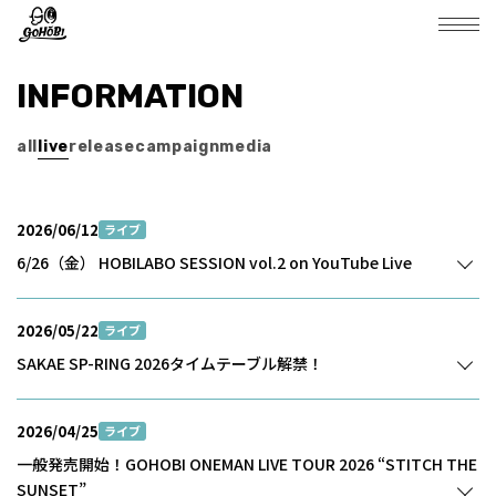
INFORMATION
all
live
release
campaign
media
2026/06/12
ライブ
6/26（金） HOBILABO SESSION vol.2 on YouTube Live
2026/05/22
ライブ
SAKAE SP-RING 2026タイムテーブル解禁！
2026/04/25
ライブ
一般発売開始！GOHOBI ONEMAN LIVE TOUR 2026 “STITCH THE
SUNSET”