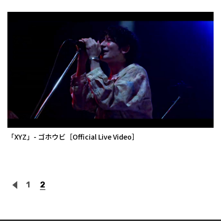
「XYZ」- ゴホウビ［Official Live Video］
1
2