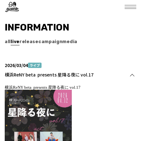
INFORMATION
all
live
release
campaign
media
2026/03/04
ライブ
横浜ReNY beta presents 星降る夜に vol.17
横浜ReNY beta presents 星降る夜に vol.17