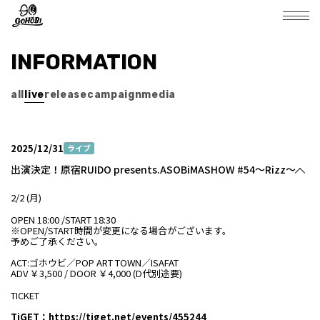
INFORMATION
all
live
release
campaign
media
2025/12/31
ライブ
出演決定！原宿RUIDO presents.ASOBiMASHOW #54～Rizz～
2/2 (月)
OPEN 18:00 /START 18:30
※OPEN/START時間が変更になる場合がございます。
予めご了承ください。
ACT:ゴホウビ／POP ART TOWN／ISAFAT
ADV ￥3,500 / DOOR ￥4,000 (D代別途要)
TICKET
TiGET：
https://tiget.net/events/455244