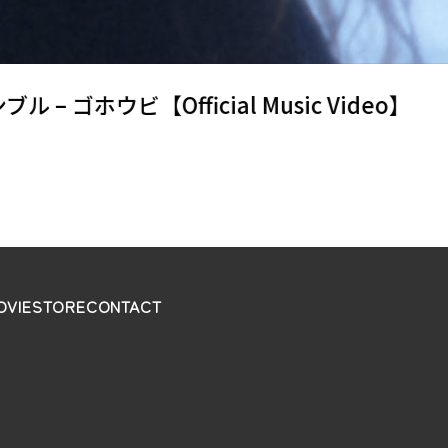
 ゴホウビ【Official Music Video】
OVIE
STORE
CONTACT