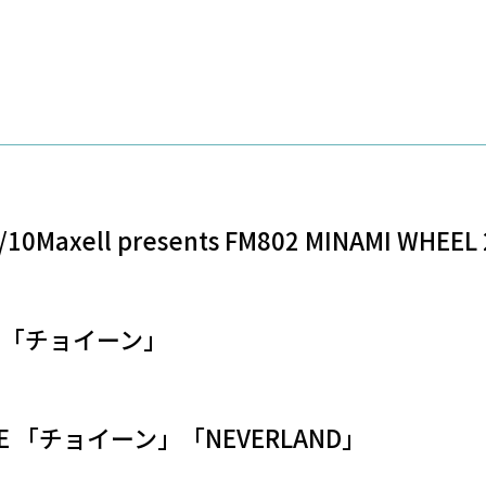
Maxell presents FM802 MINAMI WHEEL 
ase「チョイーン」
ASE 「チョイーン」「NEVERLAND」